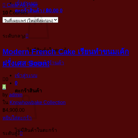
เข้าสู่ระบบ
Clear All Filter
ตะกร้าสินค้า /
฿
0.00
0
10
Courses
ระดับกลาง
Modern French Cake เรียนทำขนมเค้ก
ไม่มีสินค้าในตะกร้า
ฝรั่งเศส Soon!
กลับสู่หน้าร้านค้า
เข้าสู่ระบบ
0
0
A
ตะกร้าสินค้า
by
admin
ใน
Knowhowbake Collection
฿
4,900.00
หยิบใส่ตะกร้า
ไม่มีสินค้าในตะกร้า
ระดับสูง