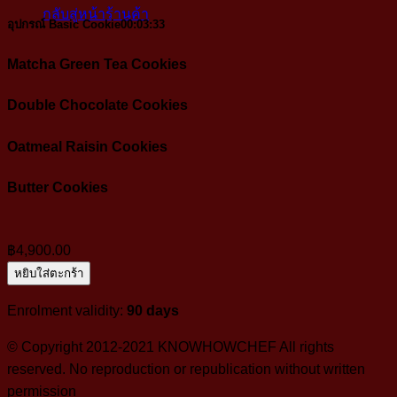
กลับสู่หน้าร้านค้า
อุปกรณ์ Basic Cookie
00:03:33
Matcha Green Tea Cookies
Double Chocolate Cookies
Oatmeal Raisin Cookies
Butter Cookies
฿
4,900.00
หยิบใส่ตะกร้า
Enrolment validity:
90 days
© Copyright 2012-2021 KNOWHOWCHEF All rights
reserved. No reproduction or republication without written
permission