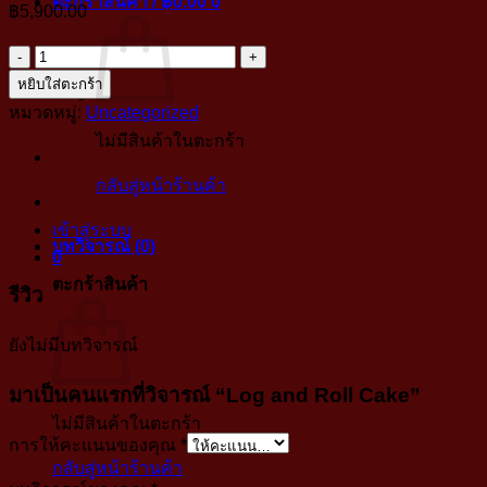
ตะกร้าสินค้า /
฿
0.00
0
฿
5,900.00
จำนวน
Log
หยิบใส่ตะกร้า
and
หมวดหมู่:
Uncategorized
Roll
ไม่มีสินค้าในตะกร้า
Cake
กลับสู่หน้าร้านค้า
ชิ้น
เข้าสู่ระบบ
บทวิจารณ์ (0)
0
ตะกร้าสินค้า
รีวิว
ยังไม่มีบทวิจารณ์
มาเป็นคนแรกที่วิจารณ์ “Log and Roll Cake”
ไม่มีสินค้าในตะกร้า
การให้คะแนนของคุณ
*
กลับสู่หน้าร้านค้า