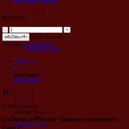
ตะกร้าสินค้า /
฿
0.00
0
฿
6,200.00
จำนวน
Japanese
หยิบใส่ตะกร้า
ไม่มีสินค้าในตะกร้า
Homemade
หมวดหมู่:
Uncategorized
กลับสู่หน้าร้านค้า
Cake
2
เข้าสู่ระบบ
ชิ้น
0
ตะกร้าสินค้า
บทวิจารณ์ (0)
รีวิว
ยังไม่มีบทวิจารณ์
ไม่มีสินค้าในตะกร้า
มาเป็นคนแรกที่วิจารณ์ “Japanese Homemade
กลับสู่หน้าร้านค้า
Cake 2”