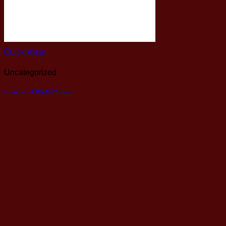
Quick View
Uncategorized
Log and Roll Cake
฿
5,900.00