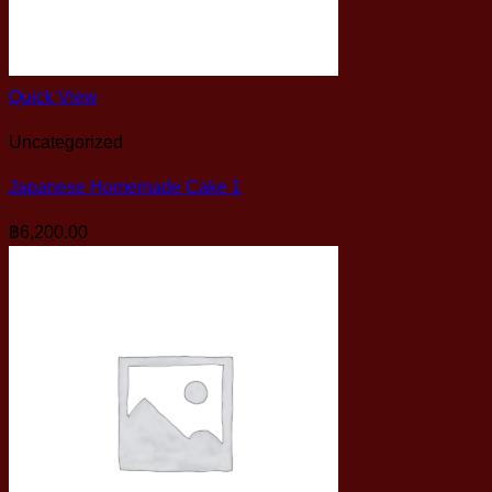
Quick View
Uncategorized
Japanese Homemade Cake 1
฿
6,200.00