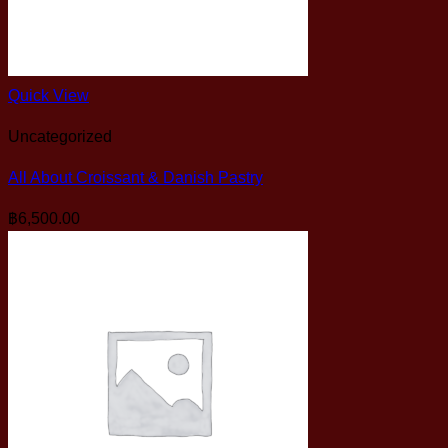
Quick View
Uncategorized
All About Croissant & Danish Pastry
฿
6,500.00