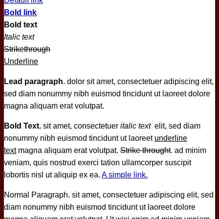
Default link
Bold link
Bold text
Italic text
Strikethrough
Underline
Lead paragraph
. dolor sit amet, consectetuer adipiscing elit,
sed diam nonummy nibh euismod tincidunt ut laoreet dolore
magna aliquam erat volutpat.
Bold Text.
sit amet, consectetuer
italic text
elit, sed diam
nonummy nibh euismod tincidunt ut laoreet
underline
text
magna aliquam erat volutpat.
Strike throught
. ad minim
veniam, quis nostrud exerci tation ullamcorper suscipit
lobortis nisl ut aliquip ex ea.
A simple link.
Normal Paragraph. sit amet, consectetuer adipiscing elit, sed
diam nonummy nibh euismod tincidunt ut laoreet dolore