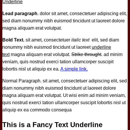
Underline
Lead paragraph
. dolor sit amet, consectetuer adipiscing elit,
sed diam nonummy nibh euismod tincidunt ut laoreet dolore
magna aliquam erat volutpat.
Bold Text.
sit amet, consectetuer
italic text
elit, sed diam
nonummy nibh euismod tincidunt ut laoreet
underline
text
magna aliquam erat volutpat.
Strike throught
. ad minim
veniam, quis nostrud exerci tation ullamcorper suscipit
lobortis nisl ut aliquip ex ea.
A simple link.
Normal Paragraph. sit amet, consectetuer adipiscing elit, sed
diam nonummy nibh euismod tincidunt ut laoreet dolore
magna aliquam erat volutpat. Ut wisi enim ad minim veniam,
quis nostrud exerci tation ullamcorper suscipit lobortis nisl ut
aliquip ex ea commodo consequa
This is a
Fancy Text Underline