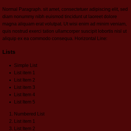
Normal Paragraph. sit amet, consectetuer adipiscing elit, sed
diam nonummy nibh euismod tincidunt ut laoreet dolore
magna aliquam erat volutpat. Ut wisi enim ad minim veniam,
quis nostrud exerci tation ullamcorper suscipit lobortis nisl ut
aliquip ex ea commodo consequa. Horizontal Line:
Lists
Simple List
List item 1
List Item 2
List item 3
List Item 4
List Item 5
Numbered List
List item 1
List Item 2