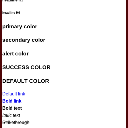
headline H5
headline H6
primary color
secondary color
alert color
SUCCESS COLOR
DEFAULT COLOR
Default link
Bold link
Bold text
Italic text
Strikethrough