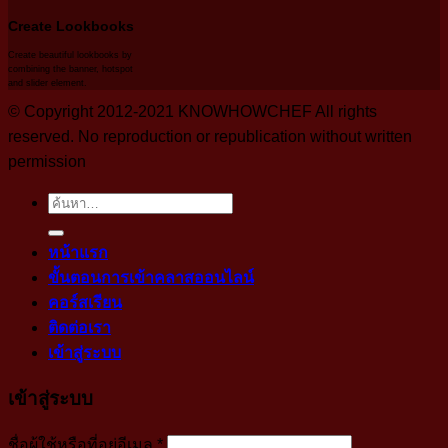
Create Lookbooks
Create beautiful lookbooks by
combining the banner, hotspot
and slider element.
© Copyright 2012-2021 KNOWHOWCHEF All rights
reserved. No reproduction or republication without written
permission
ค้นหา:
หน้าแรก
ขั้นตอนการเข้าคลาสออนไลน์
คอร์สเรียน
ติดต่อเรา
เข้าสู่ระบบ
เข้าสู่ระบบ
บังคับ
ชื่อผู้ใช้หรือที่อยู่อีเมล
*