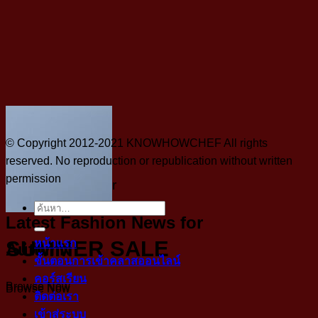
© Copyright 2012-2021 KNOWHOWCHEF All rights
reserved. No reproduction or republication without written
permission
A cool Top header
ค้นหา:
Latest Fashion News for
SUMMER SALE
หน้าแรก
AutumN
ขั้นตอนการเข้าคลาสออนไลน์
คอร์สเรียน
Browse Now
Browse Now
ติดต่อเรา
เข้าสู่ระบบ