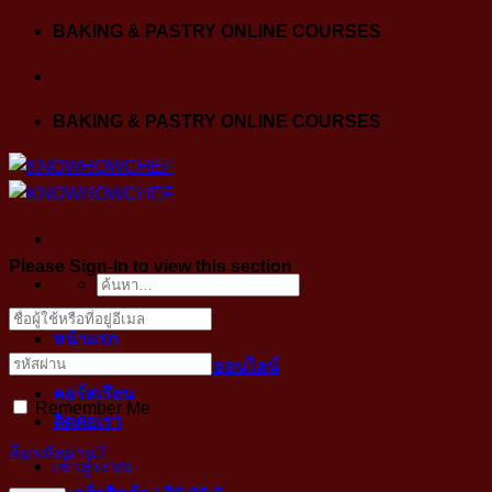
Skip
BAKING & PASTRY ONLINE COURSES
to
content
BAKING & PASTRY ONLINE COURSES
Please Sign-In to view this section
ค้นหา:
หน้าแรก
ขั้นตอนการเข้าคลาสออนไลน์
คอร์สเรียน
Remember Me
ติดต่อเรา
ลืมรหัสผ่าน?
เข้าสู่ระบบ