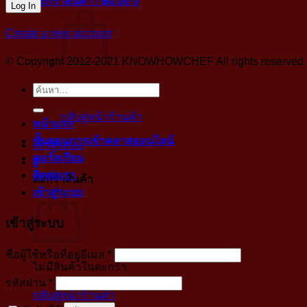
ตะกร้าสินค้า /
฿
0.00
0
Create a new account
© Copyright 2012-2021 KNOWHOWCHEF All rights reserved. No 
ค้นหา:
ไม่มีสินค้าในตะกร้า
กลับสู่หน้าร้านค้า
หน้าแรก
ขั้นตอนการเข้าคลาสออนไลน์
เข้าสู่ระบบ
คอร์สเรียน
0
ติดต่อเรา
ตะกร้าสินค้า
เข้าสู่ระบบ
เข้าสู่ระบบ
บังคับ
ชื่อผู้ใช้หรือที่อยู่อีเมล
*
ไม่มีสินค้าในตะกร้า
กรอก
บังคับ
รหัสผ่าน
*
กลับสู่หน้าร้านค้า
กรอก