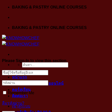
Skip
BAKING & PASTRY ONLINE COURSES
to
content
BAKING & PASTRY ONLINE COURSES
Please Sign-In to view this section
ค้นหา:
หน้าแรก
ขั้นตอนการเข้าคลาสออนไลน์
คอร์สเรียน
Remember Me
ติดต่อเรา
ลืมรหัสผ่าน?
เข้าสู่ระบบ