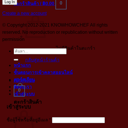
0
ตะกร้าสินค้า /
฿
0.00
Create a new account
© Copyright 2012-2021 KNOWHOWCHEF All rights
reserved. No reproduction or republication without written
permission
ไม่มีสินค้าในตะกร้า
ค้นหา:
กลับสู่หน้าร้านค้า
หน้าแรก
ขั้นตอนการเข้าคลาสออนไลน์
คอร์สเรียน
เข้าสู่ระบบ
ติดต่อเรา
0
เข้าสู่ระบบ
ตะกร้าสินค้า
เข้าสู่ระบบ
บังคับ
ชื่อผู้ใช้หรือที่อยู่อีเมล
*
กรอก