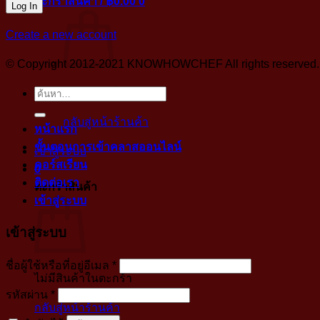
ตะกร้าสินค้า /
฿
0.00
0
Create a new account
© Copyright 2012-2021 KNOWHOWCHEF All rights reserved. No 
ค้นหา:
ไม่มีสินค้าในตะกร้า
กลับสู่หน้าร้านค้า
หน้าแรก
ขั้นตอนการเข้าคลาสออนไลน์
เข้าสู่ระบบ
คอร์สเรียน
0
ติดต่อเรา
ตะกร้าสินค้า
เข้าสู่ระบบ
เข้าสู่ระบบ
บังคับ
ชื่อผู้ใช้หรือที่อยู่อีเมล
*
ไม่มีสินค้าในตะกร้า
กรอก
บังคับ
รหัสผ่าน
*
กลับสู่หน้าร้านค้า
กรอก