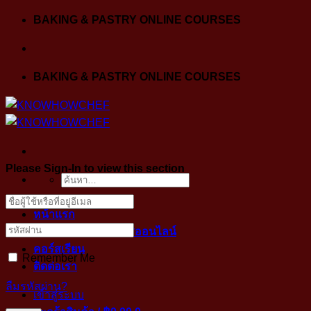
Skip
BAKING & PASTRY ONLINE COURSES
to
content
BAKING & PASTRY ONLINE COURSES
Please Sign-In to view this section
ค้นหา:
หน้าแรก
ขั้นตอนการเข้าคลาสออนไลน์
คอร์สเรียน
Remember Me
ติดต่อเรา
ลืมรหัสผ่าน?
เข้าสู่ระบบ