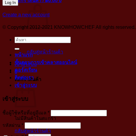
ตะกร้าสินค้า /
฿
0.00
0
Create a new account
© Copyright 2012-2021 KNOWHOWCHEF All rights reserved. No 
ค้นหา:
ไม่มีสินค้าในตะกร้า
กลับสู่หน้าร้านค้า
หน้าแรก
ขั้นตอนการเข้าคลาสออนไลน์
เข้าสู่ระบบ
คอร์สเรียน
0
ติดต่อเรา
ตะกร้าสินค้า
เข้าสู่ระบบ
เข้าสู่ระบบ
บังคับ
ชื่อผู้ใช้หรือที่อยู่อีเมล
*
ไม่มีสินค้าในตะกร้า
กรอก
บังคับ
รหัสผ่าน
*
กลับสู่หน้าร้านค้า
กรอก