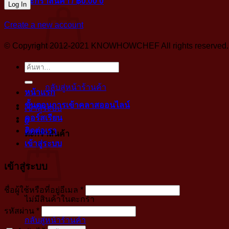
ตะกร้าสินค้า /
฿
0.00
0
Create a new account
© Copyright 2012-2021 KNOWHOWCHEF All rights reserved. No 
ค้นหา:
ไม่มีสินค้าในตะกร้า
กลับสู่หน้าร้านค้า
หน้าแรก
ขั้นตอนการเข้าคลาสออนไลน์
เข้าสู่ระบบ
คอร์สเรียน
0
ติดต่อเรา
ตะกร้าสินค้า
เข้าสู่ระบบ
เข้าสู่ระบบ
บังคับ
ชื่อผู้ใช้หรือที่อยู่อีเมล
*
ไม่มีสินค้าในตะกร้า
กรอก
บังคับ
รหัสผ่าน
*
กลับสู่หน้าร้านค้า
กรอก