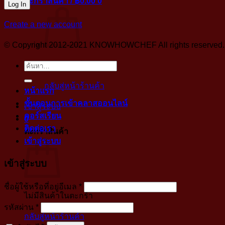
ตะกร้าสินค้า /
฿
0.00
0
Create a new account
© Copyright 2012-2021 KNOWHOWCHEF All rights reserved. No 
ค้นหา:
ไม่มีสินค้าในตะกร้า
กลับสู่หน้าร้านค้า
หน้าแรก
ขั้นตอนการเข้าคลาสออนไลน์
เข้าสู่ระบบ
คอร์สเรียน
0
ติดต่อเรา
ตะกร้าสินค้า
เข้าสู่ระบบ
เข้าสู่ระบบ
บังคับ
ชื่อผู้ใช้หรือที่อยู่อีเมล
*
ไม่มีสินค้าในตะกร้า
กรอก
บังคับ
รหัสผ่าน
*
กลับสู่หน้าร้านค้า
กรอก