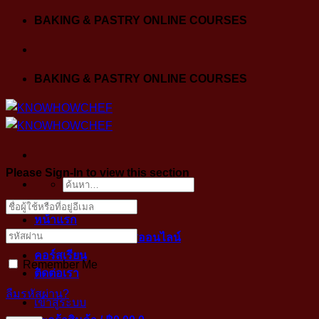
Skip
BAKING & PASTRY ONLINE COURSES
to
content
BAKING & PASTRY ONLINE COURSES
Please Sign-In to view this section
ค้นหา:
หน้าแรก
ขั้นตอนการเข้าคลาสออนไลน์
คอร์สเรียน
Remember Me
ติดต่อเรา
ลืมรหัสผ่าน?
เข้าสู่ระบบ