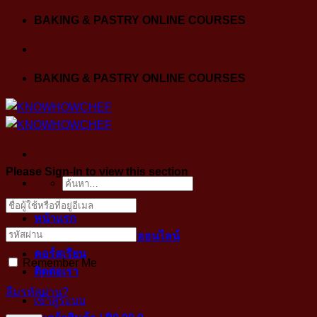
Skip
BAKING & PASTRY ONLINE COURSES
to
content
BAKING & PASTRY ONLINE COURSES
Please Sign-In to view this section
ค้นหา:
หน้าแรก
ขั้นตอนการเข้าคลาสออนไลน์
คอร์สเรียน
Remember Me
ติดต่อเรา
ลืมรหัสผ่าน?
เข้าสู่ระบบ