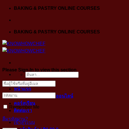
Skip
BAKING & PASTRY ONLINE COURSES
to
content
BAKING & PASTRY ONLINE COURSES
Please Sign-In to view this section
ค้นหา:
หน้าแรก
ขั้นตอนการเข้าคลาสออนไลน์
คอร์สเรียน
Remember Me
ติดต่อเรา
ลืมรหัสผ่าน?
เข้าสู่ระบบ