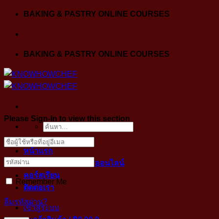
Skip
BAKING & PASTRY ONLINE COURSES
to
content
BAKING & PASTRY ONLINE COURSES
Please Sign-In to view this section
ค้นหา:
หน้าแรก
ขั้นตอนการเข้าคลาสออนไลน์
คอร์สเรียน
Remember Me
ติดต่อเรา
ลืมรหัสผ่าน?
เข้าสู่ระบบ