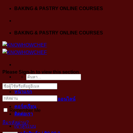
Skip
BAKING & PASTRY ONLINE COURSES
to
content
BAKING & PASTRY ONLINE COURSES
Please Sign-In to view this section
ค้นหา:
หน้าแรก
ขั้นตอนการเข้าคลาสออนไลน์
คอร์สเรียน
Remember Me
ติดต่อเรา
ลืมรหัสผ่าน?
เข้าสู่ระบบ