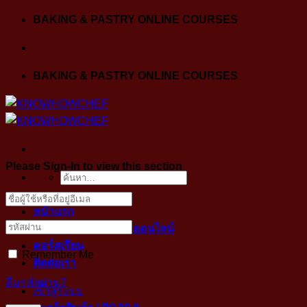
Skip
BAKING & PASTRY ONLINE COURSES
to
content
BAKING & PASTRY ONLINE COURSES
Please Sign-In to view this section
ค้นหา:
หน้าแรก
ขั้นตอนการเข้าคลาสออนไลน์
คอร์สเรียน
Remember Me
ติดต่อเรา
ลืมรหัสผ่าน?
เข้าสู่ระบบ